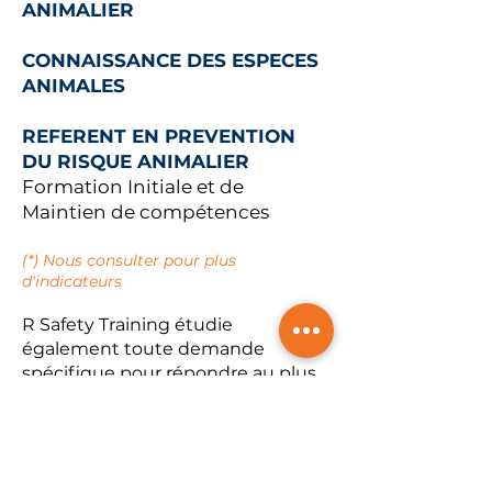
ANIMALIER
CONNAISSANCE DES ESPECES
ANIMALES
REFERENT EN PREVENTION
DU RISQUE ANIMALIER
Formation Initiale et de
Maintien de compétences
(*) Nous consulter pour plus
d'indicateurs
R Safety Traini
ng étudie
également toute demande
spécifique pour répondre au plus
près aux attentes de chaque
entité.
lll
​Les formations sont toutes
organisées en intra et inter